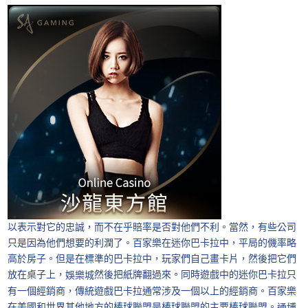
以表示對它的忠誠，而不在乎賠率是否對他們不利。當然，有些公司
只是因為他們想要的利潤了。百家樂在迷你巴卡拉中，平局的僟率略
高於房子。但是在標準的巴卡拉中，玩家們自己畫卡片，然後把它們
放在桌子上，
然後把紙牌翻過來。同時遊戲中的迷你巴卡拉只
娛樂城
有一個經銷商，傳統遊戲巴卡拉通常涉及一個以上的經銷商。百家樂
在美國和世界其他地方的棒球聯盟是棒球聯盟的主要棒球聯盟。
通博