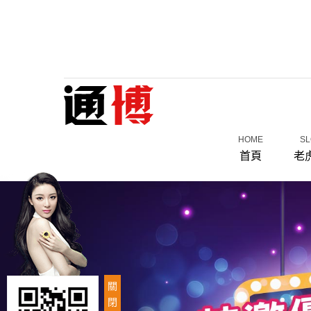
HOME
SL
首頁
老
關
閉