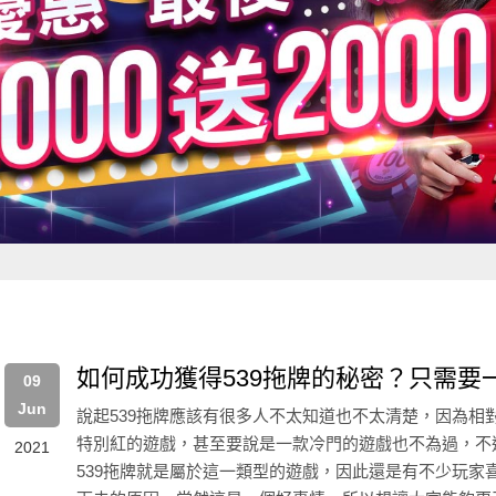
如何成功獲得539拖牌的秘密？只需要
09
Jun
說起539拖牌應該有很多人不太知道也不太清楚，因為相
特別紅的遊戲，甚至要說是一款冷門的遊戲也不為過，不
2021
539拖牌就是屬於這一類型的遊戲，因此還是有不少玩家