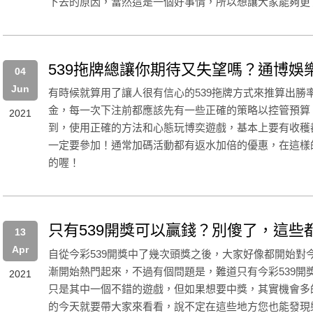
下去的原因，當然這是一個好事情，所以想讓大家能夠更
539拖牌總讓你期待又失望嗎？通博娛
04
Jun
有時候就算用了讓人很有信心的539拖牌方式來推算出勝
金，每一次下注前都應該先有一些正確的策略以控管預算
2021
到，使用正確的方法和心態玩博奕遊戲，基本上要有收穫
一定要參加！通常加碼活動都有返水加倍的優惠，在這樣
的喔！
只有539開獎可以贏錢？別傻了，這些
13
Apr
自從今彩539開獎中了幾次頭獎之後，大家好像都開始對
漸開始熱門起來，不過有個問題是，難道只有今彩539開
2021
只是其中一個不錯的遊戲，但如果想要中獎，其實機會多的
的今天就要帶大家來看看，說不定在這些地方您也能發現