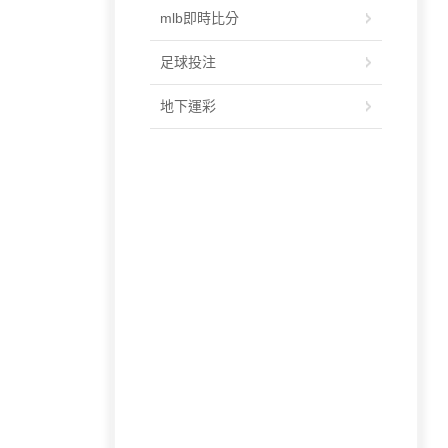
mlb即時比分
足球投注
地下運彩