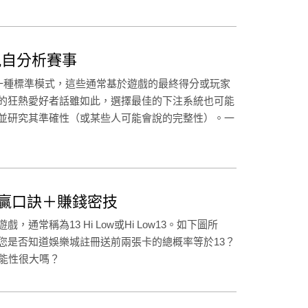
親自分析賽事
一種標準模式，這些通常基於遊戲的最終得分或玩家
的狂熱愛好者話雖如此，選擇最佳的下注系統也可能
並研究其準確性（或某些人可能會說的完整性）。一
贏口訣＋賺錢密技
常稱為13 Hi Low或Hi Low13。如下圖所
。您是否知道娛樂城註冊送前兩張卡的總概率等於13？
能性很大嗎？