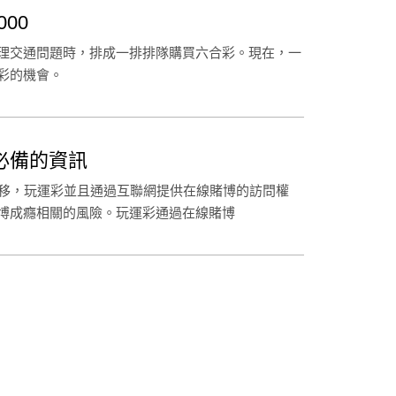
00
理交通問題時，排成一排排隊購買六合彩。現在，一
彩的機會。
彩必備的資訊
推移，玩運彩並且通過互聯網提供在線賭博的訪問權
博成癮相關的風險。玩運彩通過在線賭博