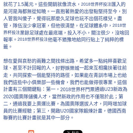
就花了1.5萬元。這些開銷就像流水，
2018世界杯投注
匯入的
是河是海都無從知曉。一直抱著熱愛的出發點堅持至今，別
人管我叫傻子，覺得玩那麼久足球也玩不出個花樣兒。盡
2018世
管，隊伍沒少拿冠軍，但他很清楚，在足球體系中，
界杯投注
業餘足球處在最底端，投入不小，關注很少，沒啥回
2018世界杯投注
報率。
他毫不猶豫地給同行貼上了純粹的標
籤。
想在愛與哀愁的兩難之間找條出路，希望多一點純粹喜歡足
球、甚至不計回報的人，
一起來互相攙扶著往前
好野娛樂城
走，共同探索一個能堅持的路徑，如果能在青訓市場上也給
我們這些中小俱樂部一些機會，我們也能做得很專業。這個
計畫有三個關鍵點：第一，
通過U23新政為
2018世界杯門票
2020國奧隊儲備人才，當然新政的作用也不僅限於此；第
二，通過我要上奧運比賽，為國奧隊選拔人才，同時增加球
員的比賽經驗；第三，開啟U20國家隊鍛煉計畫，德國西南
聯賽的比賽計畫就是其中一部分。