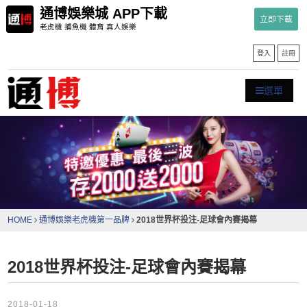
通博娛樂城 APP下載
立即下載
老虎機 捕魚機 體育 真人娛樂
登入
註冊
選單
2018世界杯投注-足球會內賽揭幕
HOME
通博娛樂老虎機第一品牌
2018世界杯投注-足球會內賽揭幕
2018-01-18