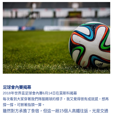
足球會內賽揭幕
2018年世界盃足球會內賽6月14日在莫斯科揭幕
每次看到大家穿著我們隊服踢球的樣子，我又覺得很有成就感，想再
撐一撐。可掰著指頭一算。
雖然對方承擔了食宿，但這一趟15個人高鐵往返，光是交通