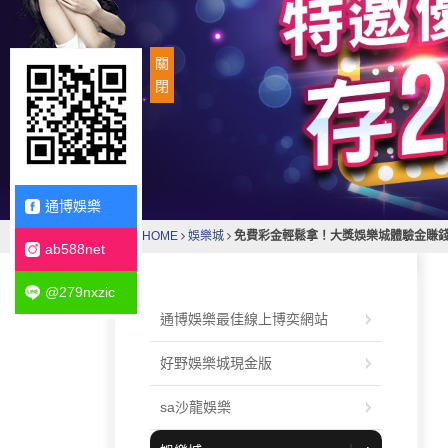
關
閉
通博娛樂
免費彩金輕鬆拿！大獎娛樂城體驗金賺
HOME
娛樂城
ab588net
@279nxzic
通博娛樂最佳線上博奕網站
好野娛樂城現金版
sa沙龍娛樂