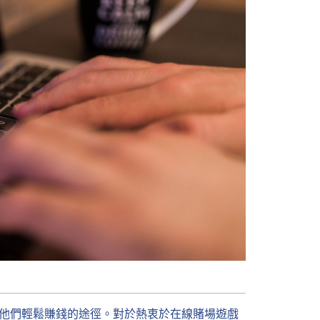
他們輕鬆賺錢的途徑。對於熱衷於在線賭場遊戲