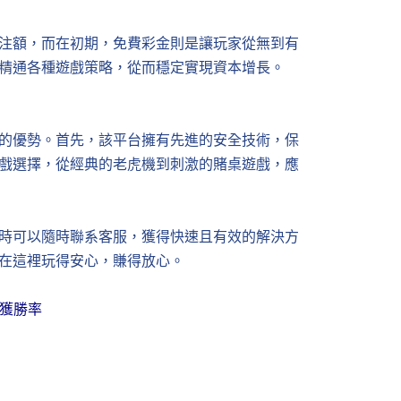
注額，而在初期，免費彩金則是讓玩家從無到有
精通各種遊戲策略，從而穩定實現資本增長。
的優勢。首先，該平台擁有先進的安全技術，保
戲選擇，從經典的老虎機到刺激的賭桌遊戲，應
時可以隨時聯系客服，獲得快速且有效的解決方
在這裡玩得安心，賺得放心。
高獲勝率