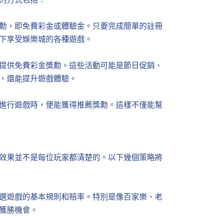
勳，即免費彩金或體驗金。只要完成簡單的註冊
下享受娛樂城的各種遊戲。
提供免費彩金獎勳。這些活動可能是節日促銷、
，還能提升遊戲體驗。
進行遊戲時，便能獲得推薦獎勳。這樣不僅能幫
效果並不是每位玩家都清楚的。以下幾個策略將
選遊戲的基本規則和賠率。特別是像百家樂、老
獲勝機會。