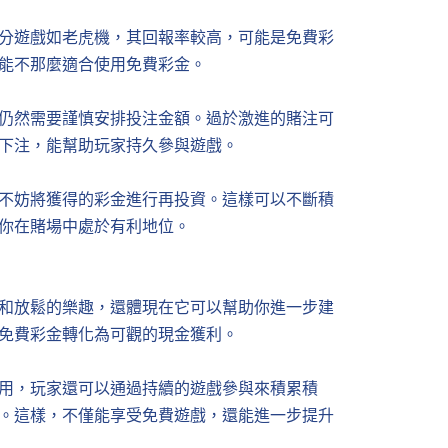
分遊戲如老虎機，其回報率較高，可能是免費彩
能不那麼適合使用免費彩金。
仍然需要謹慎安排投注金額。過於激進的賭注可
下注，能幫助玩家持久參與遊戲。
不妨將獲得的彩金進行再投資。這樣可以不斷積
你在賭場中處於有利地位。
和放鬆的樂趣，還體現在它可以幫助你進一步建
免費彩金轉化為可觀的現金獲利。
用，玩家還可以通過持續的遊戲參與來積累積
。這樣，不僅能享受免費遊戲，還能進一步提升