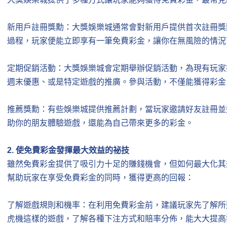
新用戶註冊獎勳：大獎娛樂城通常會對新用戶提供首次註冊獎
過程，玩家便能立即享有一筆免費彩金，讓你在無風險的情況
定期促銷活動：大獎娛樂城會定期舉辦促銷活動，為現有玩家
週末優惠、或是特定遊戲的推廣。參與活動，不僅能獲得彩金
推薦獎勳：有些娛樂城提供推薦計劃，當玩家邀請好友註冊並
助你的朋友體驗遊戲，還能為自己帶來更多的彩金。
2. 使免費彩金發揮最大效益的祕技
雖然免費彩金提供了吸引力十足的賺錢機會，但如何最大化其
幫助玩家在享受免費彩金的同時，獲得更高的回報：
了解遊戲規則和機率：在利用免費彩金前，建議玩家先了解所
虎機這樣的遊戲，了解各種下注方式和賠率分佈，能大大提高