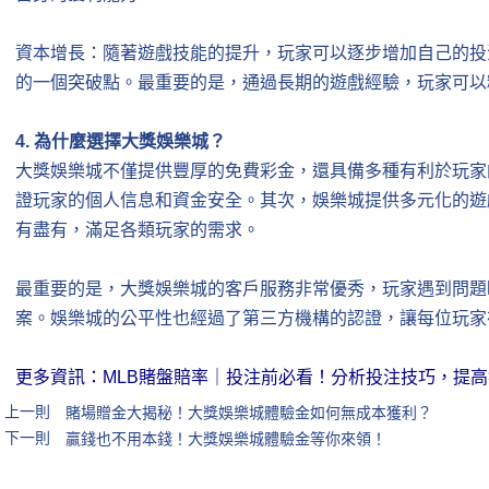
資本增長：隨著遊戲技能的提升，玩家可以逐步增加自己的投
的一個突破點。最重要的是，通過長期的遊戲經驗，玩家可以
4. 為什麼選擇大獎娛樂城？
大獎娛樂城不僅提供豐厚的免費彩金，還具備多種有利於玩家
證玩家的個人信息和資金安全。其次，娛樂城提供多元化的遊
有盡有，滿足各類玩家的需求。
最重要的是，大獎娛樂城的客戶服務非常優秀，玩家遇到問題
案。娛樂城的公平性也經過了第三方機構的認證，讓每位玩家
更多資訊：
MLB賭盤賠率｜投注前必看！分析投注技巧，提
上一則
賭場贈金大揭秘！大獎娛樂城體驗金如何無成本獲利？
下一則
贏錢也不用本錢！大獎娛樂城體驗金等你來領！