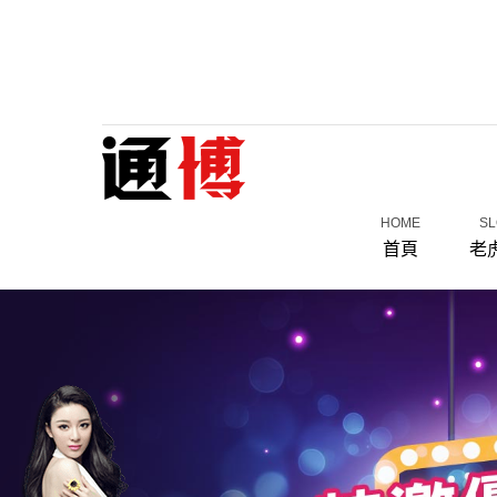
HOME
SL
首頁
老