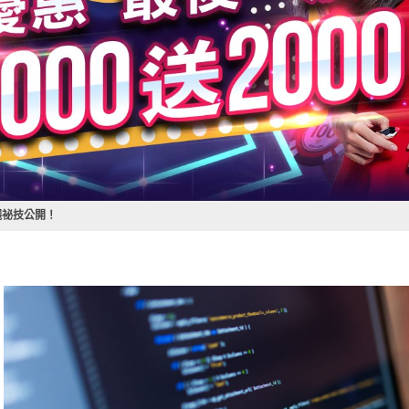
錢祕技公開！